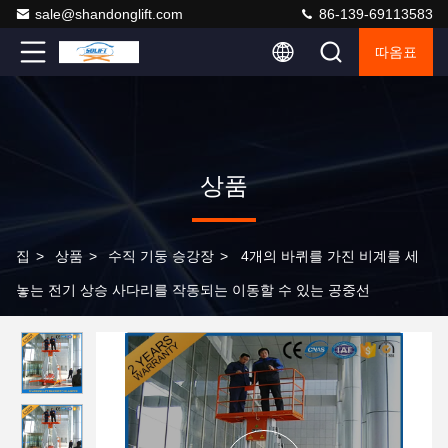
sale@shandonglift.com
86-139-69113583
따옴표
상품
집
>
상품
>
수직 기둥 승강장
>
4개의 바퀴를 가진 비계를 세
놓는 전기 상승 사다리를 작동되는 이동할 수 있는 공중선