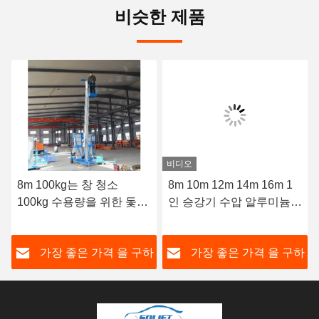
비슷한 제품
비디오
8m 100kg는 창 청소
8m 10m 12m 14m 16m 1
100kg 수용량을 위한 돛대
인 승강기 수압 알루미늄 2
공중 일 플래트홈 상승을
마스트 수리용 승강기
골라냅니다
하
가장 좋은 가격 을 구하
가장 좋은 가격 을 구하
라
라