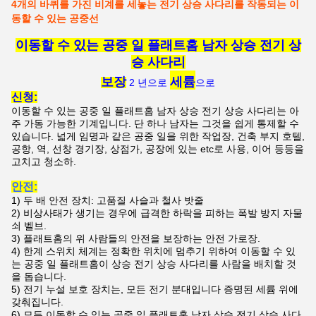
4개의 바퀴를 가진 비계를 세놓는 전기 상승 사다리를 작동되는 이
동할 수 있는 공중선
이동할 수 있는 공중 일 플래트홈 남자 상승 전기 상
승 사다리
보장
세륨
2 년으로
으로
신청:
이동할 수 있는 공중 일 플래트홈 남자 상승 전기 상승 사다리는
아
주 가동 가능한 기계입니다. 단 하나 남자는 그것을 쉽게 통제할 수
있습니다. 넓게
임명과 같은 공중 일을 위한
작업장,
건축 부지 호텔,
공항, 역, 선창
경기장
, 상점가, 공장
에 있는
etc로
사용
,
이어
등등을
고치고 청소하.
안전:
1)
두 배 안전 장치: 고품질 사슬과 철사 밧줄
2)
비상사태가 생기는 경우에 급격한 하락을 피하는 폭발 방지 자물
쇠 벨브.
3)
플래트홈의 위 사람들의 안전을 보장하는 안전 가로장.
4)
한계 스위치 체계는 정확한 위치에 멈추기 위하여
이동할 수 있
는 공중 일 플래트홈이 상승 전기 상승 사다리를 사람을 배치할 것
을
돕습니다.
5)
전기 누설 보호 장치는, 모든 전기 분대입니다 증명된 세륨 위에
갖춰집니다.
6)
모든
이동할 수 있는 공중 일 플래트홈 남자 상승 전기 상승 사다