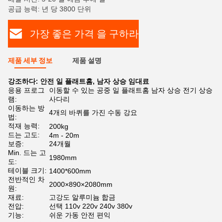
공급 능력: 년 당 3800 단위
가장 좋은 가격 을 구하라
제품 세부 정보
제품 설명
강조하다:
안전 일 플래트홈
,
남자 상승 임대료
응용 프로그
이동할 수 있는 공중 일 플래트홈 남자 상승 전기 상승
램:
사다리
이동하는 방
4개의 바퀴를 가진 수동 강요
법:
적재 능력:
200kg
드는 고도:
4m - 20m
보증:
24개월
Min. 드는 고
1980mm
도:
테이블 크기:
1400*600mm
전반적인 차
2000×890×2080mm
원:
재료:
고강도 알루미늄 합금
전압:
선택 110v 220v 240v 380v
기능:
쉬운 가동 안전 편익