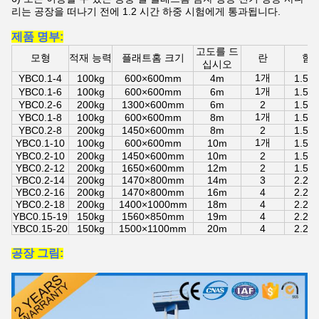
리는
공장을 떠나기 전에 1.2 시간 하중 시험에게 통과됩니다.
제품 명부:
고도를 드
모형
적재 능력
플래트홈 크기
란
힘
십시오
1개
YBC0.1-4
100kg
600×600mm
4m
1.5k
1개
YBC0.1-6
100kg
600×600mm
6m
1.5k
YBC0.2-6
200kg
1300×600mm
6m
2
1.5k
1개
YBC0.1-8
100kg
600×600mm
8m
1.5k
YBC0.2-8
200kg
1450×600mm
8m
2
1.5k
1개
YBC0.1-10
100kg
600×600mm
10m
1.5k
YBC0.2-10
200kg
1450×600mm
10m
2
1.5k
YBC0.2-12
200kg
1650×600mm
12m
2
1.5k
YBC0.2-14
200kg
1470×800mm
14m
3
2.2k
YBC0.2-16
200kg
1470×800mm
16m
4
2.2k
YBC0.2-18
200kg
1400×1000mm
18m
4
2.2k
YBC0.15-19
150kg
1560×850mm
19m
4
2.2k
YBC0.15-20
150kg
1500×1100mm
20m
4
2.2k
공장 그림: