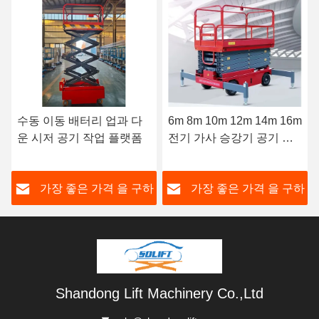
수동 이동 배터리 업과 다
6m 8m 10m 12m 14m 16m
운 시저 공기 작업 플랫폼
전기 가사 승강기 공기 작
업 플랫폼 인 리프트 판매
하
가장 좋은 가격 을 구하
가장 좋은 가격 을 구하
라
라
Shandong Lift Machinery Co.,Ltd