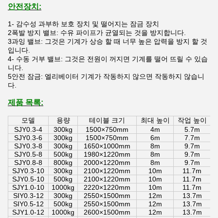
안전장치:
1- 감수성 과부하 보호 장치 및 떨어지는 잠금 장치
2폭발 방지 밸브: 수유 파이프가 균열되는 것을 방지합니다.
3과잉 밸브: 그것은 기계가 상승 할 때 너무 높은 압력을 방지 할 것
입니다.
4- 수동 거부 밸브: 그것은 전원이 꺼지면 기계를 떨어 뜨릴 수 있습
니다.
5안전 잠금: 엘리베이터 기계가 작동하지 않으면 작동하지 않습니
다.
제품 목록:
모델
용량
테이블 크기
최대 높이
작업 높이
SJY0.3-4
300kg
1500×750mm
4m
5.7m
SJY0.3-6
300kg
1500×750mm
6m
7.7m
SJY0.3-8
300kg
1650×1000mm
8m
9.7m
SJY0.5-8
500kg
1980×1220mm
8m
9.7m
SJY0.8-8
800kg
2000×1220mm
8m
9.7m
SJY0.3-10
300kg
2100×1220mm
10m
11.7m
SJY0.5-10
500kg
2100×1220mm
10m
11.7m
SJY1.0-10
1000kg
2220×1220mm
10m
11.7m
SIY0.3-12
300kg
2550×1500mm
12m
13.7m
SIY0.5-12
500kg
2550×1500mm
12m
13.7m
SJY1.0-12
1000kg
2600×1500mm
12m
13.7m