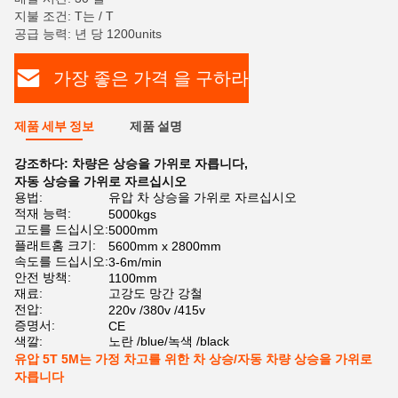
지불 조건: T는 / T
공급 능력: 년 당 1200units
가장 좋은 가격 을 구하라
제품 세부 정보
제품 설명
강조하다:
차량은 상승을 가위로 자릅니다
,
자동 상승을 가위로 자르십시오
용법:
유압 차 상승을 가위로 자르십시오
적재 능력:
5000kgs
고도를 드십시오:
5000mm
플래트홈 크기:
5600mm x 2800mm
속도를 드십시오:
3-6m/min
안전 방책:
1100mm
재료:
고강도 망간 강철
전압:
220v /380v /415v
증명서:
CE
색깔:
노란 /blue/녹색 /black
유압 5T 5M는 가정 차고를 위한 차 상승/자동 차량 상승을 가위로
자릅니다