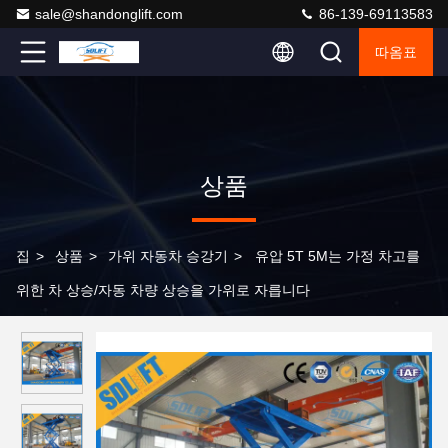
sale@shandonglift.com
86-139-69113583
따옴표
상품
집
>
상품
>
가위 자동차 승강기
>
유압 5T 5M는 가정 차고를
위한 차 상승/자동 차량 상승을 가위로 자릅니다