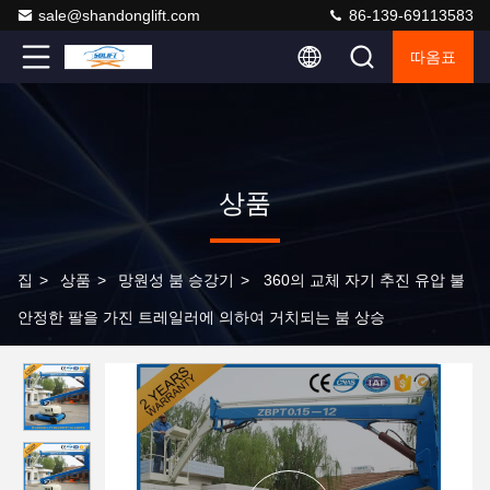
sale@shandonglift.com
86-139-69113583
따옴표
상품
집
>
상품
>
망원성 붐 승강기
>
360의 교체 자기 추진 유압 불
안정한 팔을 가진 트레일러에 의하여 거치되는 붐 상승