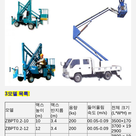
3모델 목록:
맥스
맥스
들어올림
용량
전체 크기
모델
높이
반지름
속도 (m/s)
(ks)
(L*W*H) mm
(m)
(m)
ZBPT0.2-10
10
3.4
200
00.05-0.09
3500×1700×
3700 × 1900
ZBPT0.2-12
12
3.4
200
00.05-0.09
2900