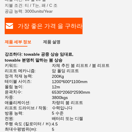
지불 조건: 티 / T는, 패 / C 조
공급 능력: 3000units/Year
가장 좋은 가격 을 구하라
제품 세부 정보
제품 설명
강조하다:
towable 공중 상승 임대료
,
towable 분명히 말하는 붐 상승
키워드:
자체 추진 붐 리프트 / 붐 리프트
리프트 메카니즘:
암 폴딩 리프트
정격 적재 능력:
200Kg
테이블 사이즈:
1200*600*1100mm
올림 높이:
12m
윤곽치수:
6530*2060*2590mm
자중:
3800kgs
애플리케이션:
차량의 붐 리프트
리프트 드라이브 / 작동:
수력입니다
방풍 능력:
5 수준
전원:
배터리 또는 디젤
주행 속도 (킬로미터 / Ｈ):
4.5
최대수평범위(m):
5