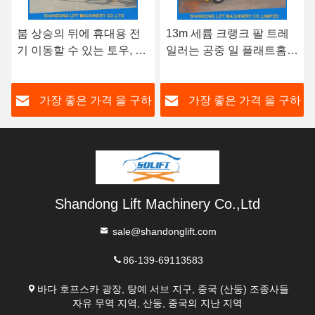
 뒤에 휴대용 전
13m 세륨 크랭크 팔 트레
자동적인 4개
수 있는 토우, 버
일러는 공중 일 플래트홈
- 14m 공중 
뒤에 10M 토우
200kg 적재 능력을 위한 붐
에 의하여 거
고용을 거치했습니다
을 분명히 말
좋은 가격 을 구하
가장 좋은 가격 을 구하
가장 좋은
라
라
Shandong Lift Machinery Co.,Ltd
sale@shandonglift.com
86-139-69113583
바다 호프스카 광장, 탕예 서브 지구, 중국 (산둥) 조종사들
자유 무역 지역, 산둥, 중국의 지난 지역