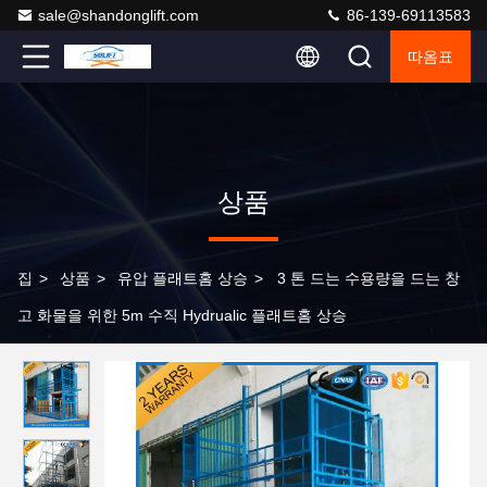
sale@shandonglift.com
86-139-69113583
따옴표
상품
집
>
상품
>
유압 플래트홈 상승
>
3 톤 드는 수용량을 드는 창
고 화물을 위한 5m 수직 Hydrualic 플래트홈 상승