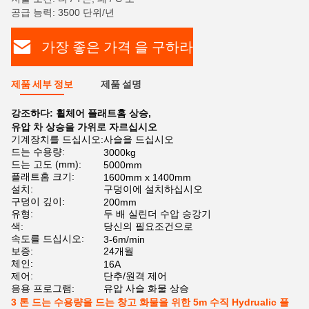
공급 능력: 3500 단위/년
가장 좋은 가격 을 구하라
제품 세부 정보
제품 설명
강조하다:
휠체어 플래트홈 상승
,
유압 차 상승을 가위로 자르십시오
기계장치를 드십시오:
사슬을 드십시오
드는 수용량:
3000kg
드는 고도 (mm):
5000mm
플래트홈 크기:
1600mm x 1400mm
설치:
구덩이에 설치하십시오
구덩이 깊이:
200mm
유형:
두 배 실린더 수압 승강기
색:
당신의 필요조건으로
속도를 드십시오:
3-6m/min
보증:
24개월
체인:
16A
제어:
단추/원격 제어
응용 프로그램:
유압 사슬 화물 상승
3 톤 드는 수용량을 드는 창고 화물을 위한 5m 수직 Hydrualic 플