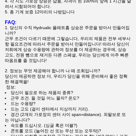
4. 각 지도 가로장 상승은 납품, 자격이 된 100%의 앞에 1 시간을 달
려서 시험되어야 합니다.
5.
총 기계 보증 12마리의 나방입니다
FAQ:
1.
당신의
수직 Hydrualic 플래트홈 상승은
주문을 받아서 만들어집
니까?
근무 조건이 다르기 때문에 그렇습니다, 우리의 제품은 전부 세부사
항 필요조건에 따라서 주문을 받아서 만들어집니다! 따라서 당신이
저희에게 상승 수용량에 관하여 정보를 더 제공하는 경우에, 상승
고도, 전원 뼘으로 재거든 다른 스페셜, 우리는 당신에게 아주 빠른
따옴표를 줄 것입니다!
2. 정보는 무엇 제공해야 합니까 나 때 조회입니까?
당신이 제공하면 정보 더, 우리가 당신을 위해 준비해서 좋은 정확
한 해결책을!
정보:
당신이 필요로 하는 제품의 종류?
근무 조건. 들 것일 어느 물자? 온도?
드는 수용량?
드는 고도 (걸이 센터에서 지상까지 거리).
경간 (2개의 가로장의 센터 사이 span=distance). 외팔보로 또
는 아닙니다?
속도를 드십시오. (싱글 혹은 더블?)
콘트롤 모드 (늘어진 선 또는 무선 또는 오두막)?