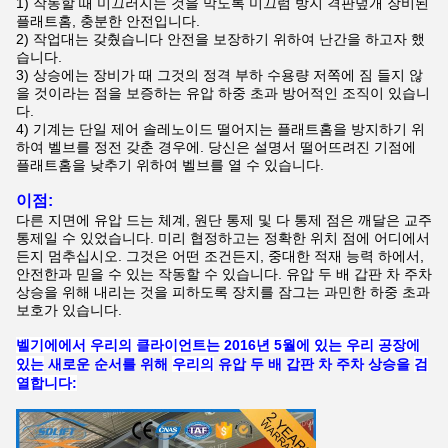
1) 작동할 때 미끄러지는 것을 막도록 미끄럼 방지 격판덮개 장비된
플래트홈, 충분한 안전입니다.
2) 작업대는 갖췄습니다 안전을 보장하기 위하여 난간을 하고자 했
습니다.
3) 상승에는 장비가 때 그것의 정격 부하 수용량 저쪽에 짐 들지 않
을 것이라는 점을 보증하는 유압 하중 초과 방어적인 조직이 있습니
다.
4) 기계는 단일 제어 솔레노이드 떨어지는 플래트홈을 방지하기 위
하여 벨브를 정전 갖춘 경우에. 당신은 설명서 떨어뜨려진 기점에
플래트홈을 낮추기 위하여 벨브를 열 수 있습니다.
이점:
다른 지면에 유압 드는 체계, 원단 통제 및 다 통제 점은 깨달은 교주
통제일 수 있었습니다. 미리 협정하고는 정확한 위치 점에 어디에서
든지 멈추십시오. 그것은 어떤 조건든지, 중대한 적재 능력 하에서,
안전한과 믿을 수 있는 작동할 수 있습니다.
유압 두 배 갑판 차 주차
상승
을 위해 내리는 것을 피하도록 장치를 잠그는 과민한 하중 초과
보호가 있습니다.
벨기에에서 우리의 클라이언트는 2016년 5월에 있는 우리 공장에
있는
새로운 순서를 위해
우리의
유압 두 배 갑판 차 주차 상승을
검
열합니다: