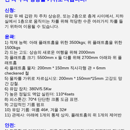
신청:
유압 두 배 갑판 차 주차 상승은, 또는 2층으로 층계 사이에서, 지하
실에서 1층으로 움직이는 차를 위해 적당한 수준 여러가지 차를 들
기 위하여 이용될 수 있습니다.
윤곽:
1)
적재 능력: 아래 플래트홈을 위한 3500kgs; 위 플래트홈을 위한
1500kgs
2) 드는 고도: 상승의 새로운 여행을 위해 2000mm
3) 플래트홈 크기: 5500mm x 둘 다를 위해 2700mm 아래와 위 플
래트홈
4)
플래트홈 물자: 200mm * 150mm 직사각형 관 + 6mm
checkered 철
5)
물자를 가위로 자르십시오: 200mm * 150mm*15mm 고강도 망
간 강철.
6)
유압 장치: 380V/5.5Kw
7)
높은 정밀도 액압 실린더: 110*4sets
8)
피스톤간: 70*4 단단한 크롬 도금 표면.
9)
고압적인 기름 펌프
10)
유압 기름: 여름 46#, 겨울 32#
11)
관제사: 아래에 1개의 통제 상자, 플래트홈의 위 1개의 제어반
안전: