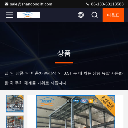
sale@shandonglift.com
86-139-69113583
따옴표
상품
집
>
상품
>
이층차 승강장
>
3.5T 두 배 차는 상승 유압 자동화
한 차 주차 체계를 가위로 자릅니다