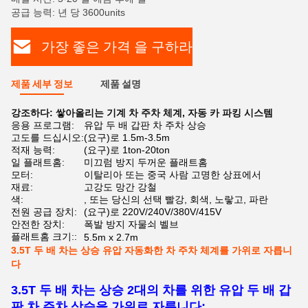
공급 능력: 년 당 3600units
가장 좋은 가격 을 구하라
제품 세부 정보
제품 설명
강조하다:
쌓아올리는 기계 차 주차 체계
,
자동 카 파킹 시스템
응용 프로그램:
유압 두 배 갑판 차 주차 상승
고도를 드십시오:
(요구)로 1.5m-3.5m
적재 능력:
(요구)로 1ton-20ton
일 플래트홈:
미끄럼 방지 두꺼운 플래트홈
모터:
이탈리아 또는 중국 사람 고명한 상표에서
재료:
고강도 망간 강철
색:
, 또는 당신의 선택 빨강, 회색, 노랗고, 파란
전원 공급 장치:
(요구)로 220V/240V/380V/415V
안전한 장치:
폭발 방지 자물쇠 벨브
플래트홈 크기::
5.5m x 2.7m
3.5T 두 배 차는 상승 유압 자동화한 차 주차 체계를 가위로 자릅니
다
3.5T 두 배 차는 상승 2대의 차를 위한 유압 두 배 갑
판 차 주차 상승을 가위로 자릅니다: