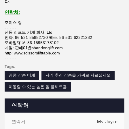
다.
연락처:
조이스 장
- - - - -
산둥 리프트 기계 회사, Ltd.
전화: 86-531-85882730 팩스: 86-531-62321282
모바일/위ቻ: 86-15953178102
메일: 판매01@shandonglift.com
http: www.scissorslifttable.com
- - - - -
Tags:
공중 상승 비계
자기 추진 상승을 가위로 자르십시오
이동할 수 있는 높은 일 플래트홈
연락처
연락처:
Ms. Joyce