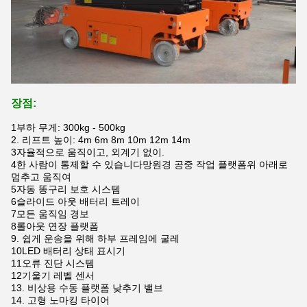
장점:
1부하 무게: 300kg - 500kg
2. 리프트 높이: 4m 6m 8m 10m 12m 14m
3자율적으로 움직이고, 외계기 없이.
4한 사람이 통제할 수 있습니다
망원경 공중 작업 플랫폼
위 아래로
멈추고 움직여
5자동 똥구리 보호 시스템
6슬라이드 아웃 배터리 트레이
7모든 움직임 경보
8롤아웃 연장 플랫폼
9. 쉽게 운송을 위해 하부 프레임에 굴레
10LED 배터리 상태 표시기
11오류 진단 시스템
12기울기 레벨 센서
13. 비상용 수동 플랫폼 낮추기 밸브
14. 고형 노마킹 타이어