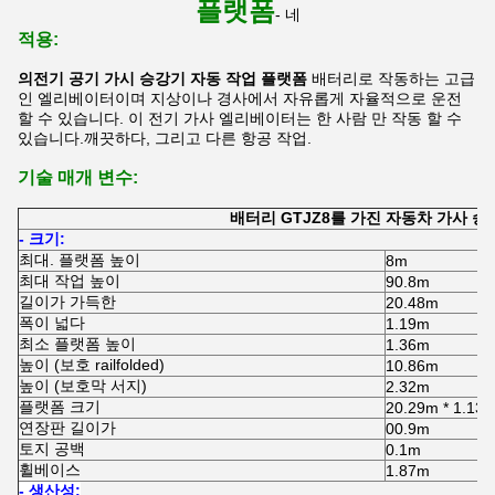
플랫폼
- 네
적용:
의
전기 공기 가시 승강기 자동 작업 플랫폼
배터리로 작동하는 고급
인 엘리베이터이며 지상이나 경사에서 자유롭게 자율적으로 운전
할 수 있습니다. 이 전기 가사 엘리베이터는 한 사람 만 작동 할 수
있습니다.깨끗하다, 그리고 다른 항공 작업.
기술 매개 변수:
배터리 GTJZ8를 가진 자동차 가사 승
- 크기:
최대. 플랫폼 높이
8m
최대 작업 높이
90.8m
길이가 가득한
20.48m
폭이 넓다
1.19m
최소 플랫폼 높이
1.36m
높이 (보호 railfolded)
10.86m
높이 (보호막 서지)
2.32m
플랫폼 크기
20.29m * 1.13
연장판 길이가
00.9m
토지 공백
0.1m
휠베이스
1.87m
- 생산성: