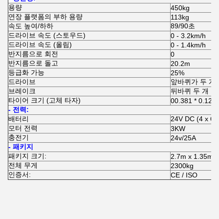
용량
450kg
연장 플랫폼의 부하 용량
113kg
속도 높여/하하
89/90초
드라이브 속도 (스토우드)
0 - 3.2km/h
드라이브 속도 (올림)
0 - 1.4km/h
반지름으로 회전
0
반지름으로 돌고
20.2m
등급화 가능
25%
드라이브
앞바퀴가 두 개
브레이크
뒤바퀴 두 개
타이어 크기 (고체 타자)
00.381 * 0.127
- 전력:
배터리
24V DC (4 x 
모터 전력
3KW
충전기
24v/25A
- 패키지
패키지 크기:
2.7m x 1.35m 
전체 무게
2300kg
인증서:
CE / ISO