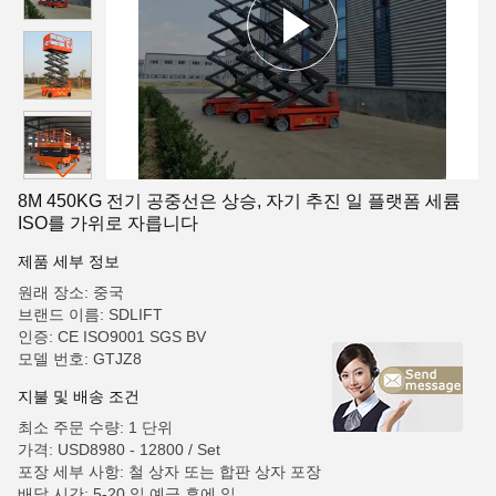
8M 450KG 전기 공중선은 상승, 자기 추진 일 플랫폼 세륨
ISO를 가위로 자릅니다
제품 세부 정보
원래 장소: 중국
브랜드 이름: SDLIFT
인증: CE ISO9001 SGS BV
모델 번호: GTJZ8
지불 및 배송 조건
최소 주문 수량: 1 단위
가격: USD8980 - 12800 / Set
포장 세부 사항: 철 상자 또는 합판 상자 포장
배달 시간: 5-20 일 예금 후에 일